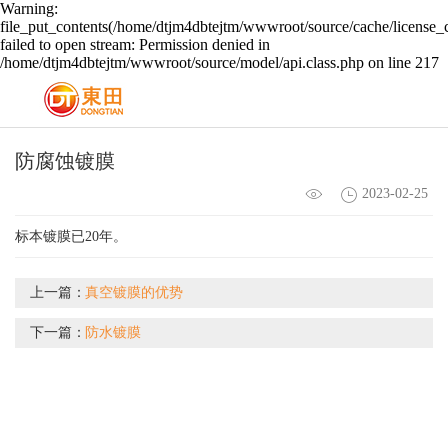
Warning:
file_put_contents(/home/dtjm4dbtejtm/wwwroot/source/cache/license_
failed to open stream: Permission denied in
/home/dtjm4dbtejtm/wwwroot/source/model/api.class.php on line 217
防腐蚀镀膜
2023-02-25
标本镀膜已20年。
上一篇：
真空镀膜的优势
下一篇：
防水镀膜