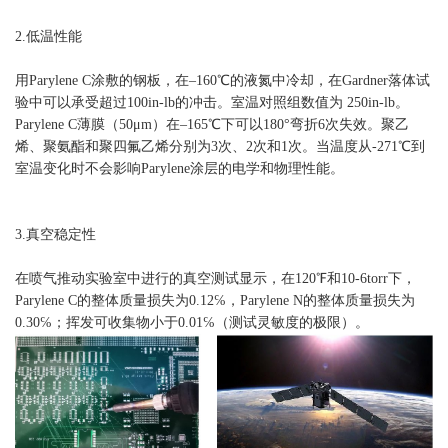
2.低温性能
用Parylene C涂敷的钢板，在–160℃的液氮中冷却，在Gardner落体试
验中可以承受超过100in-lb的冲击。室温对照组数值为 250in-lb。
Parylene C薄膜（50μm）在–165℃下可以180°弯折6次失效。聚乙
烯、聚氨酯和聚四氟乙烯分别为3次、2次和1次。当温度从-271℃到
室温变化时不会影响Parylene涂层的电学和物理性能。
3.真空稳定性
在喷气推动实验室中进行的真空测试显示，在120℉和10-6torr下，
Parylene C的整体质量损失为0.12℅，Parylene N的整体质量损失为
0.30℅；挥发可收集物小于0.01℅（测试灵敏度的极限）。