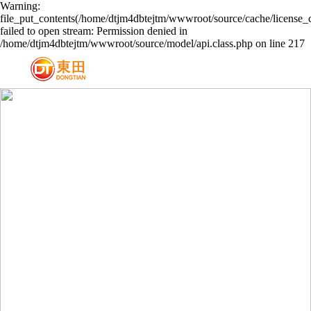
Warning:
file_put_contents(/home/dtjm4dbtejtm/wwwroot/source/cache/license_
failed to open stream: Permission denied in
/home/dtjm4dbtejtm/wwwroot/source/model/api.class.php on line 217