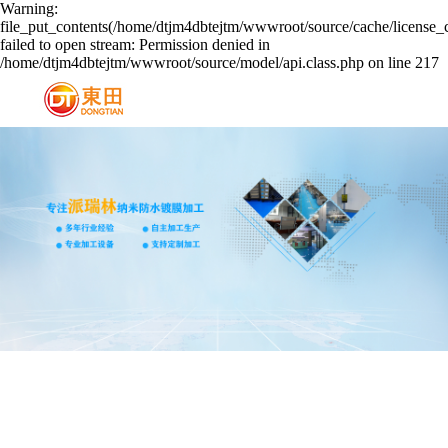
Warning:
file_put_contents(/home/dtjm4dbtejtm/wwwroot/source/cache/license_
failed to open stream: Permission denied in
/home/dtjm4dbtejtm/wwwroot/source/model/api.class.php on line 217