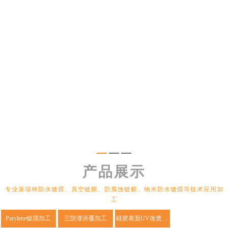
产品展示
专业派瑞林防水镀膜、真空镀膜、防腐蚀镀膜、纳米防水镀膜等技术应用加
工
Parylene镀膜加工
三防漆涂覆加工
硅胶表面UV改质加工